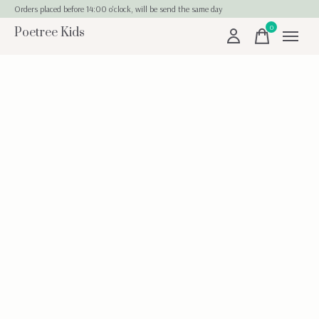
Orders placed before 14:00 o'clock, will be send the same day
0
Poetree Kids
items