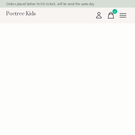
Orders placed before 14:00 o'clock, will be send the same day
0
Poetree Kids
items