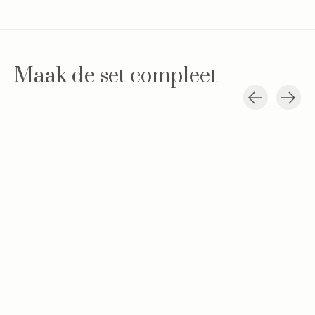
Maak de set compleet
Carousel items
Babypakje
Baby vestje/jasje
Speendoekje 
Chevron Light Pink
Licht roze
Light Pink