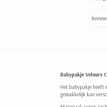
Reviews
Babypakje Velours 
Het babypakje heeft e
gemakkelijk kan vers
Materiaal: super zach