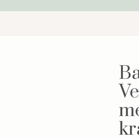
Ba
Ve
me
kr