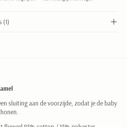
 (1)
The rating of this product is
5
out of 5
Camel
en sluiting aan de voorzijde, zodat je de baby
chonen.
t fluweel 85% cotton / 15% polyester