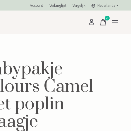
Account
Verlanglijst
Vergelijk
Nederlands
0
items
bypakje
lours Camel
t poplin
aagje