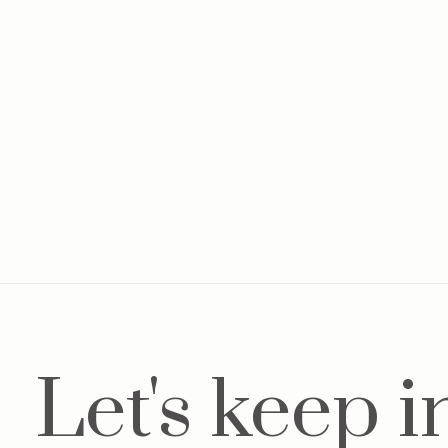
Velours baby mutsje camel
Bab
€14,95
Let's keep i