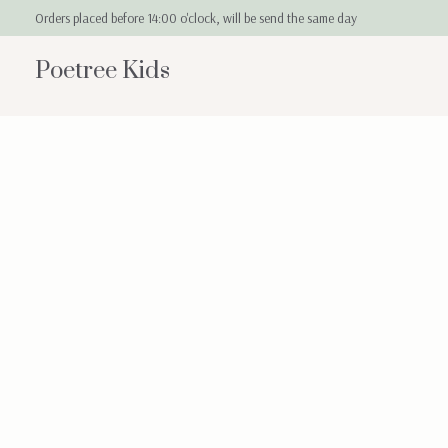
Orders placed before 14:00 o'clock, will be send the same day
Poetree Kids