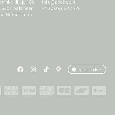
chinkeldijkje 16s
info@poetree.nl
432CE Aalsmeer
+31(0)297 22 33 44
he Netherlands
Nederlands
English
Français
Nederlands