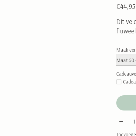
€44,95
Dit ve
fluweel
Maak een
Cadeauve
Cadea
Aantal
Toevoegen