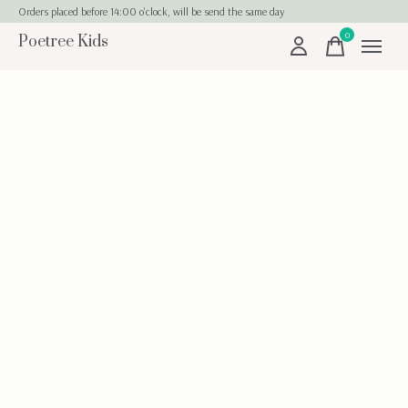
Orders placed before 14:00 o'clock, will be send the same day
0
Poetree Kids
items