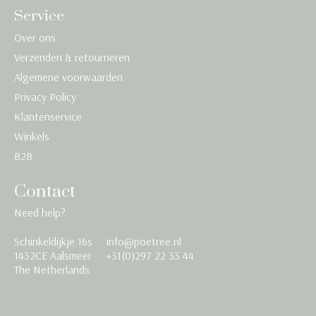
Service
Over ons
Verzenden & retourneren
Algemene voorwaarden
Privacy Policy
Klantenservice
Winkels
B2B
Contact
Need help?
Schinkeldijkje 16s
info@poetree.nl
Nederlands
1432CE Aalsmeer
+31(0)297 22 33 44
The Netherlands
English
Français