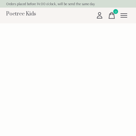
Orders placed before 14:00 o'clock, will be send the same day
0
Poetree Kids
items