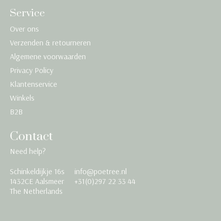
Service
Over ons
Verzenden & retourneren
Algemene voorwaarden
Privacy Policy
Klantenservice
Winkels
B2B
Contact
Need help?
Schinkeldijkje 16s
info@poetree.nl
Nederlands
1432CE Aalsmeer
+31(0)297 22 33 44
The Netherlands
English
Français