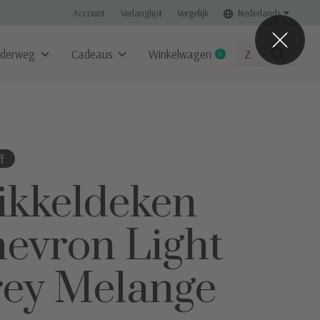
Account
Verlanglijst
Vergelijk
Nederlands
derweg
Cadeaus
Winkelwagen
0
items
f
kkeldeken
evron Light
ey Melange