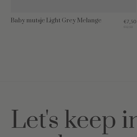
Baby mutsje Light Grey Melange
€7,50
€12,50
Let's keep i