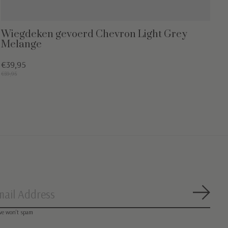
Wiegdeken gevoerd Chevron Light Grey
Melange
€39,95
€59,95
Abon
we won’t spam