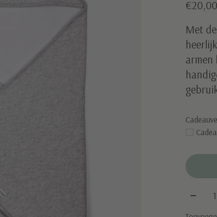
€20,0
Met de
heerlij
armen h
handig
gebruik
Cadeauve
Cadea
Aantal
Toevoegen