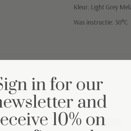
Kleur: Light Grey Mel
Was instructie: 30°C
Sign in for our
mpleet
newsletter and
receive 10% on
37% off