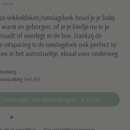
0
€49,95
ze wikkeldeken/omslagdoek houd je je baby
k warm en geborgen, of je je kindje nu in je
oudt of neerlegt in de box. Dankzij de
e uitsparing is de omslagdoek ook perfect te
en in het autostoeltje, ideaal voor onderweg.
rpakking :
uverpakking (+€1,95)
Toevoegen aan winkelwagen
— €20,00
:
 om te vergelijken
Aan verlanglijst toevoegen