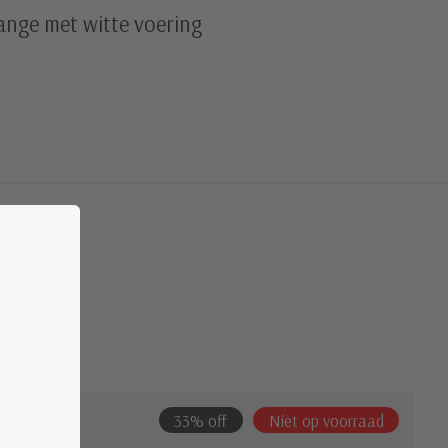
ange met witte voering
33% off
Niet op voorraad