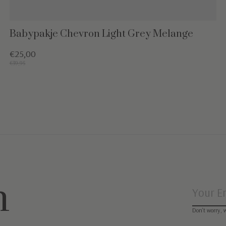
Babypakje Chevron Light Grey Melange
€25,00
€39,95
n
Don’t worry, 