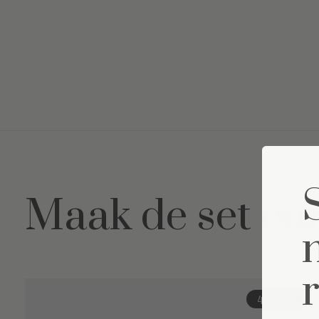
Maak de set co
Carousel items
40% off