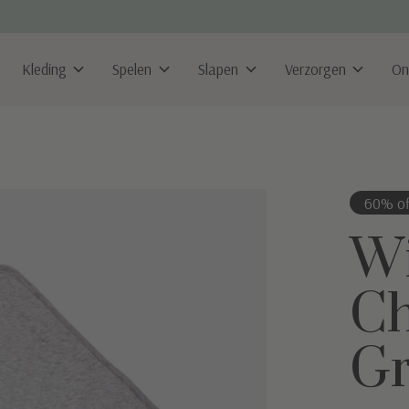
Kleding
Spelen
Slapen
Verzorgen
On
60% of
Wi
Ch
Gr