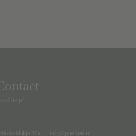
Contact
eed help?
chinkeldijkje 16s
info@poetree.nl