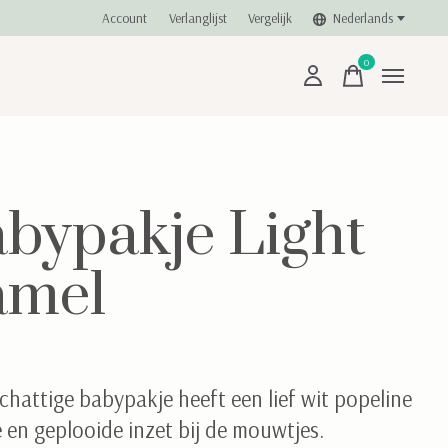
Account
Verlanglijst
Vergelijk
Nederlands
0
items
bypakje Light
amel
schattige babypakje heeft een lief wit popeline
 en geplooide inzet bij de mouwtjes.