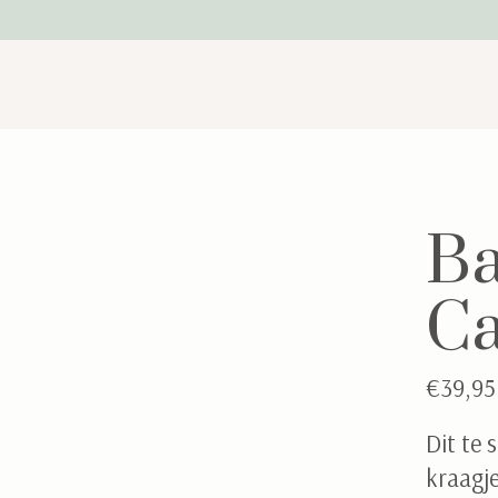
Ba
C
€39,95
Dit te 
kraagje