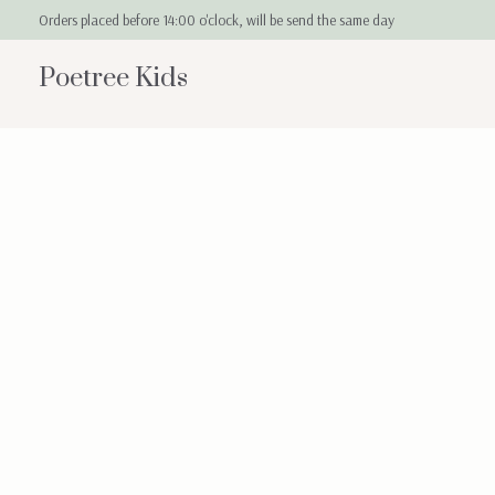
Orders placed before 14:00 o'clock, will be send the same day
Poetree Kids