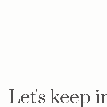
Baby mutsje Light Camel
Poe
€12,50
wit
€19,
Let's keep i