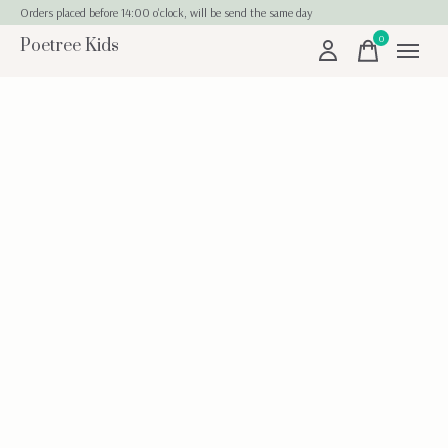
Orders placed before 14:00 o'clock, will be send the same day
0
Poetree Kids
items