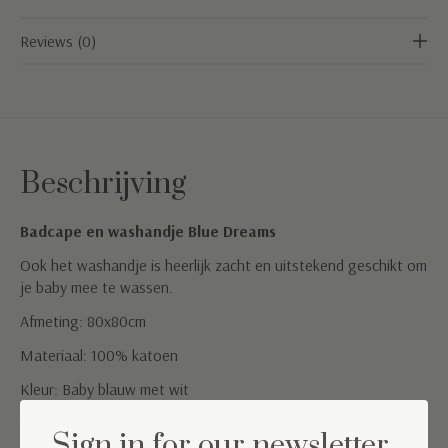
Reviews (0)
Beschrijving
Badcape en washandje Blue Dreams
Ook het washandje is heerlijk zacht en uitstekend geschikt om
je baby mee te wassen.
Afmeting: 80x80cm
Materiaal: 100% katoen
Kleur: Baby blauw met wit
Wasinstructie: machine was op 40°
Sign in for our newsletter