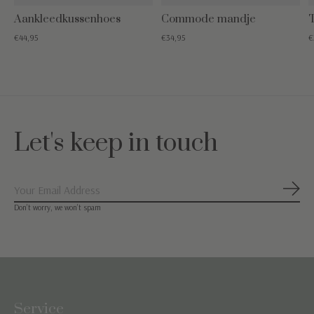
Aankleedkussenhoes
Commode mandje
T
€44,95
€34,95
€
Let's keep in touch
Abon
Don’t worry, we won’t spam
Service