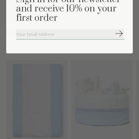
and receive 10% on your
first order
Maak de set compleet
Abonneer
Carousel items