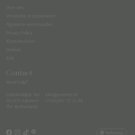
Over ons
Verzenden & retourneren
Algemene voorwaarden
Privacy Policy
Klantenservice
Winkels
B2B
Contact
Need help?
Schinkeldijkje 16s
info@poetree.nl
Nederlands
1432CE Aalsmeer
+31(0)297 22 33 44
The Netherlands
English
Français
Nederlands