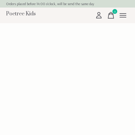
Orders placed before 14:00 o'clock, will be send the same day
0
Poetree Kids
items