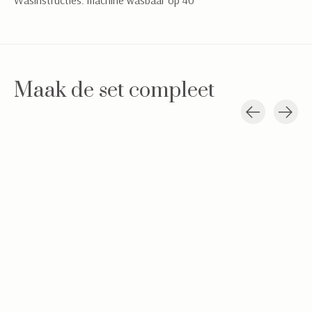
Wasinstructies: machine wasbaar op 40°
Maak de set compleet
Carousel items
Babypakje Jamie
Hydrofiele doekjes
Swaddle doek