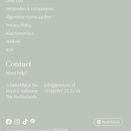
Over ons
Verzenden & retourneren
Algemene voorwaarden
Privacy Policy
Klantenservice
Winkels
B2B
Contact
Need help?
Schinkeldijkje 16s
info@poetree.nl
Nederlands
1432CE Aalsmeer
+31(0)297 22 33 44
The Netherlands
English
Français
Nederlands
RSS-feed
© Copyright 2026 Poetree Kids