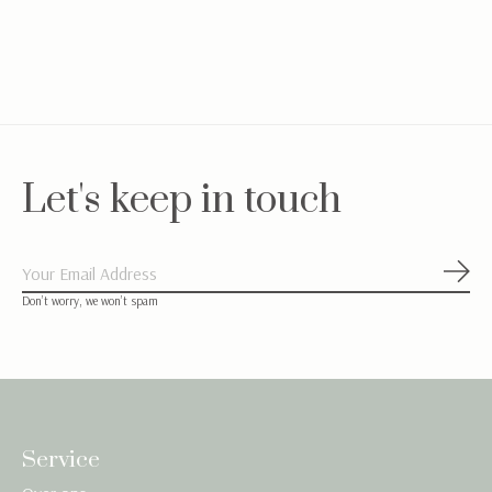
Licht-blauw
Light Blue & White
Light Blue
€39,95
€27,95
€22,50
Let's keep in touch
Abon
Don’t worry, we won’t spam
Service