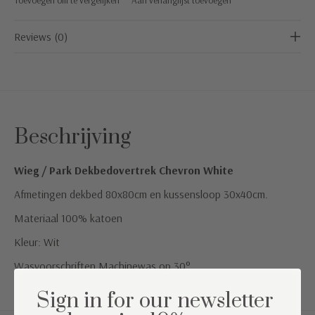
Reviews (0)
Beschrijving
Wieg / Park Dekbedovertrek Chevron White
Afmetingen dekbed 80x80cm en kussensloop 30x40cm.
Materiaal 100% katoen
Kleur: Wit
Wasvoorschriften Machinewas op 30°
Sign in for our newsletter