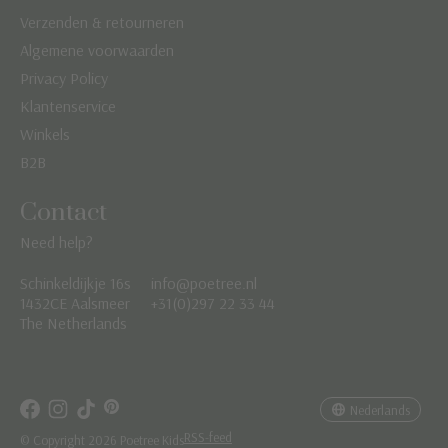
Verzenden & retourneren
Algemene voorwaarden
Privacy Policy
Klantenservice
Winkels
B2B
Contact
Need help?
Schinkeldijkje 16s
info@poetree.nl
Nederlands
1432CE Aalsmeer
+31(0)297 22 33 44
The Netherlands
English
Français
Nederlands
RSS-feed
© Copyright 2026 Poetree Kids