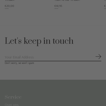
€20,00
€41,95
€
€49,95
€59,95
€29
Let's keep in touch
Abon
Don’t worry, we won’t spam
Service
Over ons