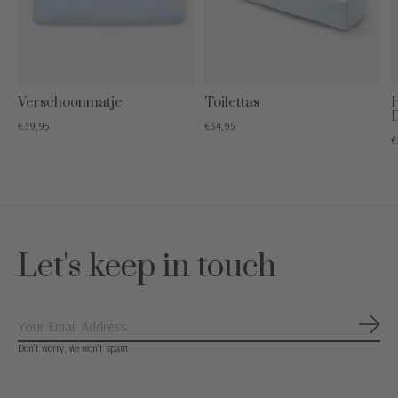
Verschoonmatje
Toilettas
H
€39,95
€34,95
€
Let's keep in touch
Abon
Don’t worry, we won’t spam