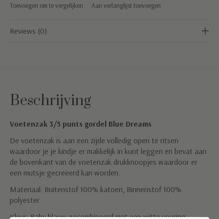
Toevoegen om te vergelijken
Aan verlanglijst toevoegen
Reviews (0)
Beschrijving
Voetenzak 3/5 punts gordel Blue Dreams
De voetenzak is aan een zijde volledig open te ritsen
waardoor je je kindje er makkelijk in kunt leggen en bevat aan
de bovenkant van de voetenzak drukknoopjes waardoor er
een mutsje gecreëerd kan worden.
Materiaal: Buitenstof 100% katoen, Binnenstof 100%
polyester
Kleur: Baby blauw gecombineerd met een witte voering