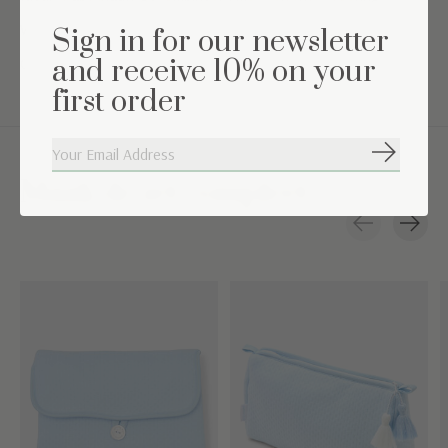
Wasinstructies: Machine wasbaar op 30°
Sign in for our newsletter
Geschikt voor 0 t/m 6 maanden
and receive 10% on your
first order
Abonneer
Maak de set compleet
Carousel items