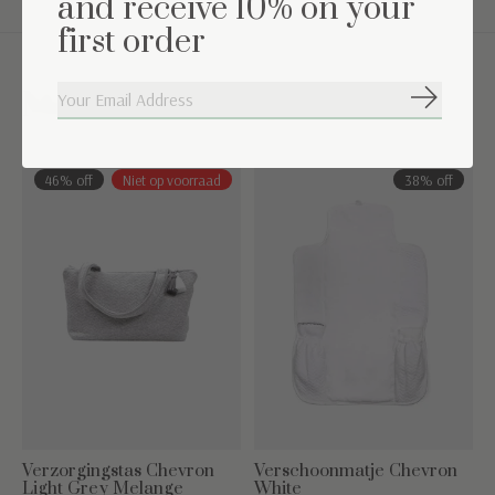
and receive 10% on your
first order
Maak de set compleet
Abonneer
Carousel items
46% off
Niet op voorraad
38% off
Verzorgingstas Chevron
Verschoonmatje Chevron
Light Grey Melange
White