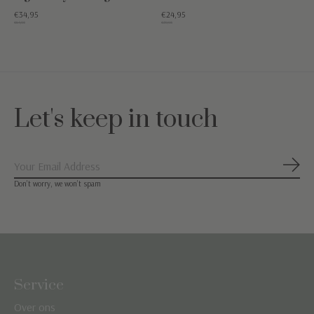
€34,95
€24,95
€64,95
€39,95
Let's keep in touch
Abon
Don’t worry, we won’t spam
Service
Over ons