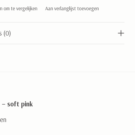
 om te vergelijken
Aan verlanglijst toevoegen
s (0)
 – soft pink
oen