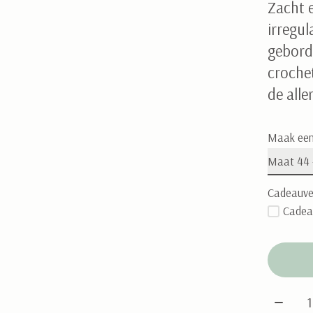
Zacht 
irregul
gebord
croche
de alle
Maak een
Cadeauve
Cadea
Aantal