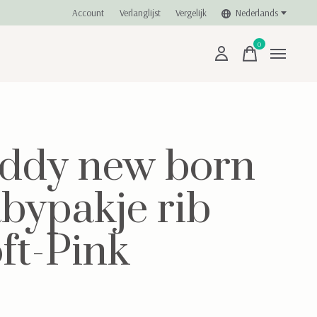
Account
Verlanglijst
Vergelijk
Nederlands
0
items
ddy new born
bypakje rib
ft-Pink