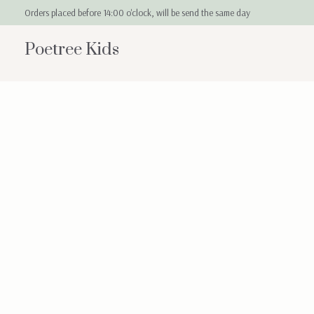
Orders placed before 14:00 o'clock, will be send the same day
Poetree Kids