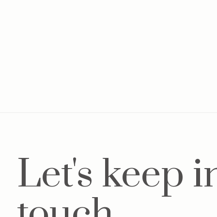
Baby mutsje Teddy Soft-pink
Hyd
€12,50
Let's keep i
touch