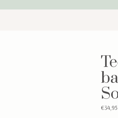
Te
ba
So
€34,95