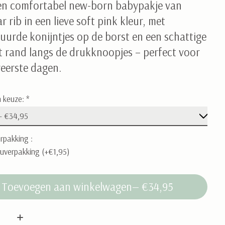
en comfortabel new-born babypakje van
ar rib in een lieve soft pink kleur, met
uurde konijntjes op de borst en een schattige
t rand langs de drukknoopjes – perfect voor
reerste dagen.
 keuze:
*
rpakking :
uverpakking (+€1,95)
Toevoegen aan winkelwagen
— €34,95
: