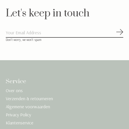
Let's keep in touch
Abon
Don’t worry, we won’t spam
Service
Over ons
Verzenden & retourneren
Algemene voorwaarden
Privacy Policy
Klantenservice