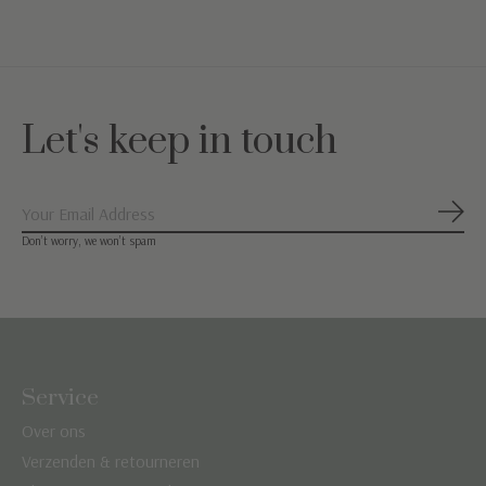
Let's keep in touch
Abon
Don’t worry, we won’t spam
Service
Over ons
Verzenden & retourneren