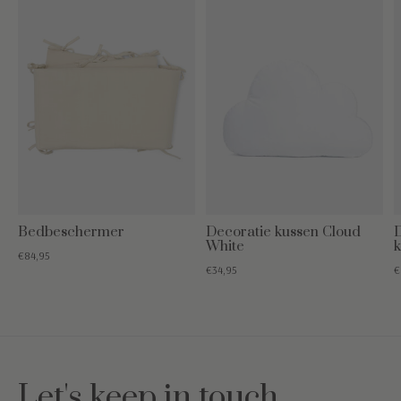
Bedbeschermer
Decoratie kussen Cloud
White
k
€84,95
€34,95
€
Let's keep in touch