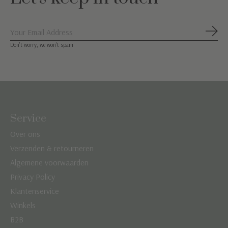
Abon
Don’t worry, we won’t spam
Service
Over ons
Verzenden & retourneren
Algemene voorwaarden
Privacy Policy
Klantenservice
Winkels
B2B