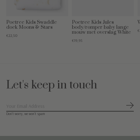
Poetree Kids Swaddle
Poetree Kids Jules
W
doek Moons & Stars
body/romper baby lange
€
mouw met overslag White
€22,50
€19,95
Let's keep in touch
Abon
Don’t worry, we won’t spam