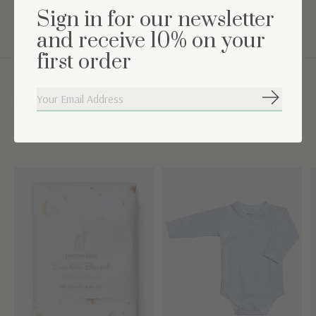
de 22°C-24°C)
Sign in for our newsletter
and receive 10% on your
first order
Maak de set compleet
Abonneer
Carousel items