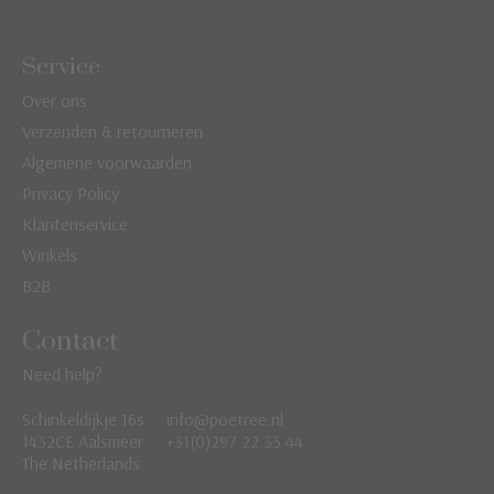
Service
Over ons
Verzenden & retourneren
Algemene voorwaarden
Privacy Policy
Klantenservice
Winkels
B2B
Contact
Need help?
Schinkeldijkje 16s
info@poetree.nl
Nederlands
1432CE Aalsmeer
+31(0)297 22 33 44
The Netherlands
English