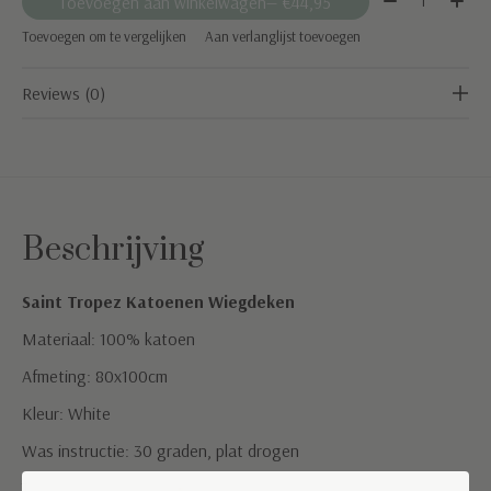
Toevoegen aan winkelwagen
— €44,95
Toevoegen om te vergelijken
Aan verlanglijst toevoegen
Reviews (0)
Beschrijving
Saint Tropez Katoenen Wiegdeken
Materiaal: 100% katoen
Afmeting: 80x100cm
Kleur: White
Was instructie: 30 graden, plat drogen
TOG waarde: 1 (geschikt voor een kamertemperatuur tussen