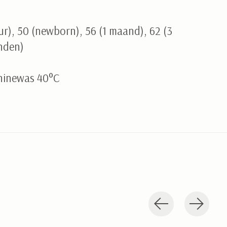
r), 50 (newborn), 56 (1 maand), 62 (3
nden)
inewas 40°C