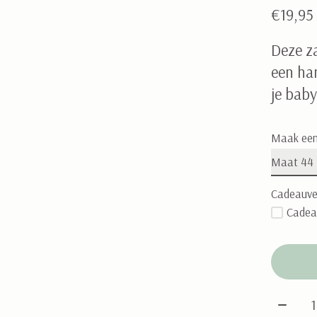
€19,95
Deze z
een ha
je bab
Maak een
Cadeauve
Cadea
Aantal