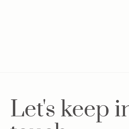
Swaddle doek Light Pink
Bab
€25,00
Let's keep i