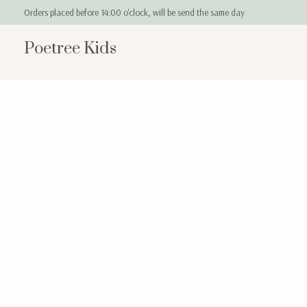
Orders placed before 14:00 o'clock, will be send the same day
Poetree Kids