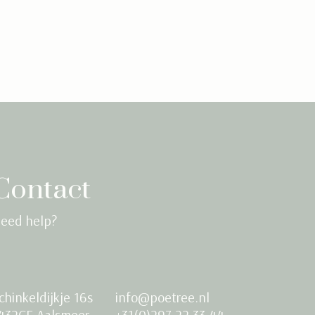
Contact
eed help?
chinkeldijkje 16s
info@poetree.nl
432CE Aalsmeer
+31(0)297 22 33 44