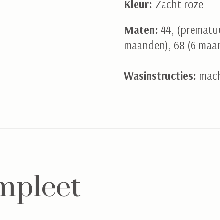
Kleur:
Zacht roze
Maten:
44, (prematuu
maanden), 68 (6 maa
Wasinstructies:
mach
mpleet