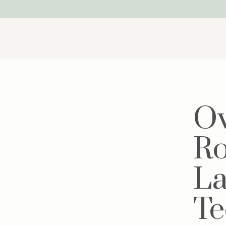
Ov
R
L
Te