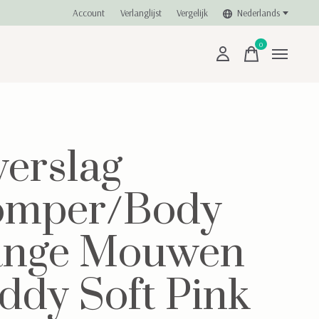
Account
Verlanglijst
Vergelijk
Nederlands
0
items
erslag
omper/Body
ange Mouwen
ddy Soft Pink