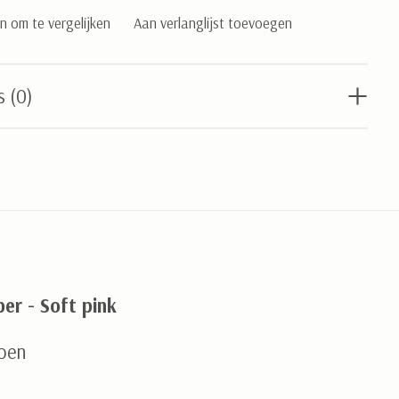
 om te vergelijken
Aan verlanglijst toevoegen
s (0)
er - Soft pink
oen