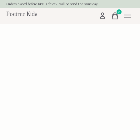
Orders placed before 14:00 o'clock, will be send the same day
0
Poetree Kids
items