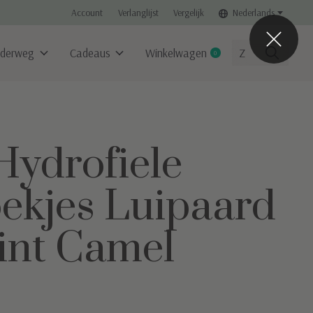
Account
Verlanglijst
Vergelijk
Nederlands
derweg
Cadeaus
Winkelwagen
0
items
Hydrofiele
ekjes Luipaard
int Camel