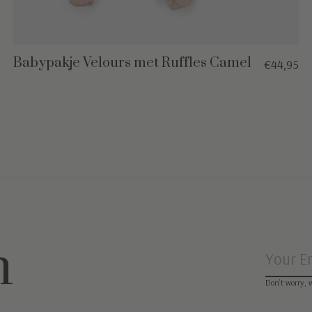
Babypakje Velours met Ruffles Camel
€44,95
n
Don’t worry, 