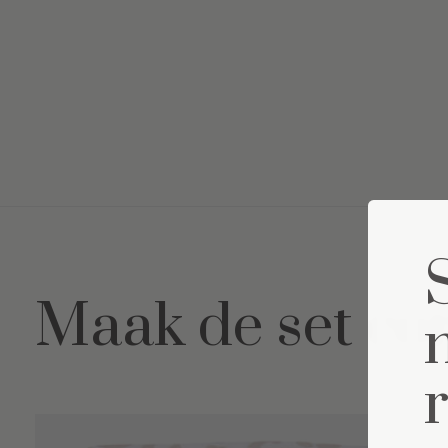
Maak de set co
Carousel items