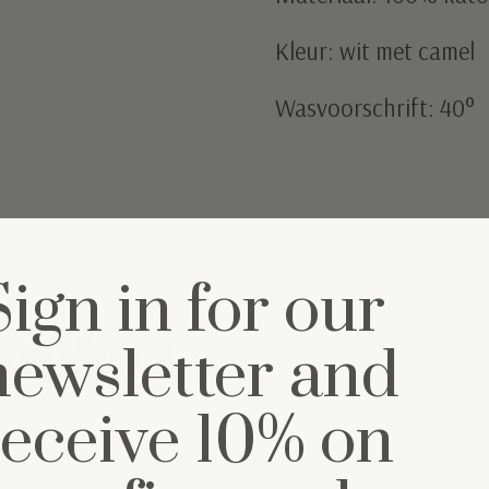
Kleur: wit met camel
Wasvoorschrift: 40°
Sign in for our
mpleet
newsletter and
receive 10% on