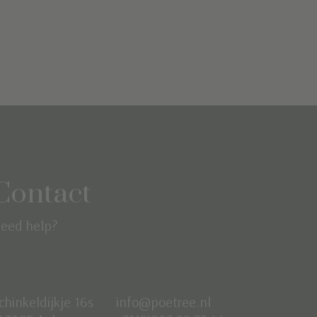
Contact
eed help?
chinkeldijkje 16s
info@poetree.nl