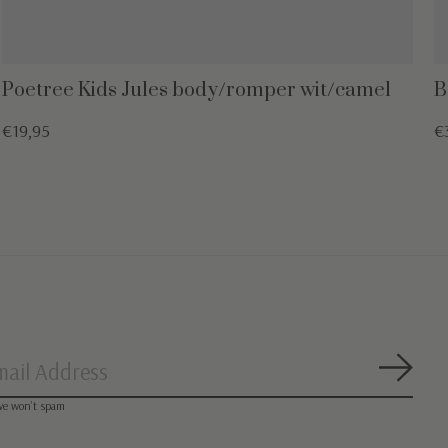
Poetree Kids Jules body/romper wit/camel
B
€19,95
€
Abon
we won’t spam