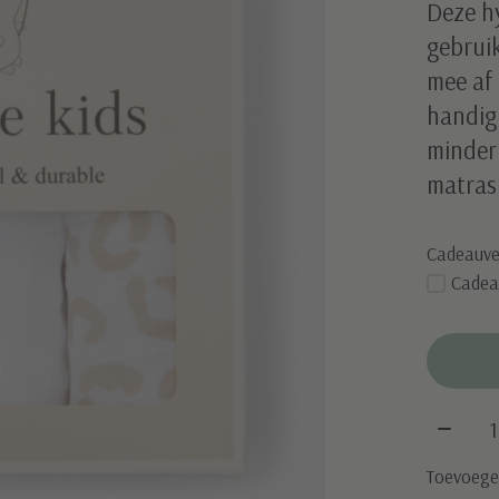
Deze hy
gebruik
mee af 
handig
minder 
matras
Cadeauve
Cadea
Aantal
Toevoegen