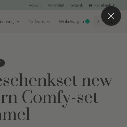
Account
Verlanglijst
Vergelijk
Nederlands
derweg
Cadeaus
Winkelwagen
0
items
f
schenkset new
rn Comfy-set
amel