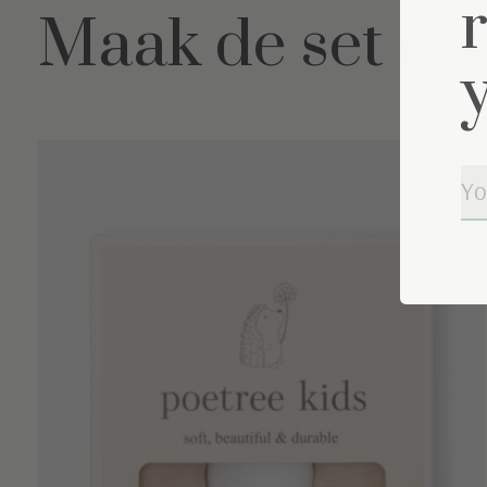
Maak de set co
Carousel items