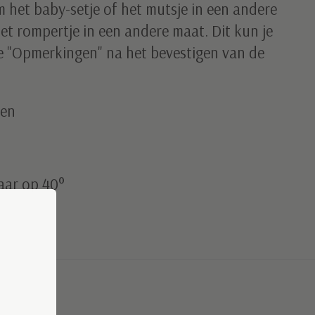
m het baby-setje of het mutsje in een andere
het rompertje in een andere maat. Dit kun je
je "Opmerkingen" na het bevestigen van de
oen
aar op 40°