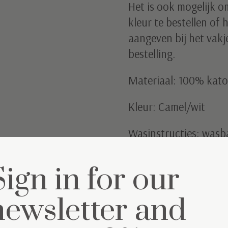
Het is ook mogelijk o
kleur te bestellen of 
aangeven bij het vak
bestelling.
Materiaal: 100% kat
Kleur: Camel/wit
Wasinstructies: wasb
Sign in for our
newsletter and