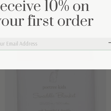
receive 10% on
mpleet
your first order