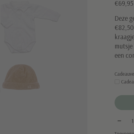
€69,9
Deze g
€82,50,
kraagje
mutsje
een com
Cadeauve
Cadea
Aantal
Toevoegen