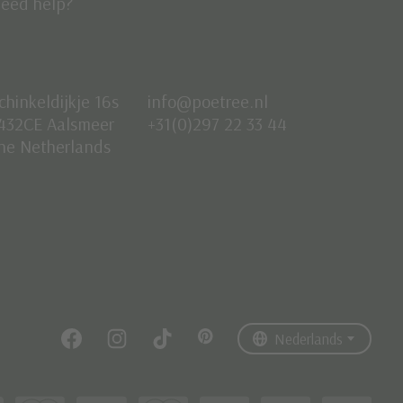
eed help?
chinkeldijkje 16s
info@poetree.nl
432CE Aalsmeer
+31(0)297 22 33 44
he Netherlands
Nederlands
English
Français
Nederlands