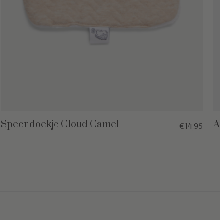
Speendoekje Cloud Camel
A
€14,95