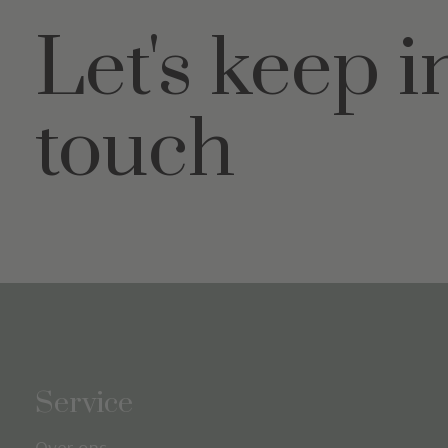
Let's keep i
touch
Service
Over ons