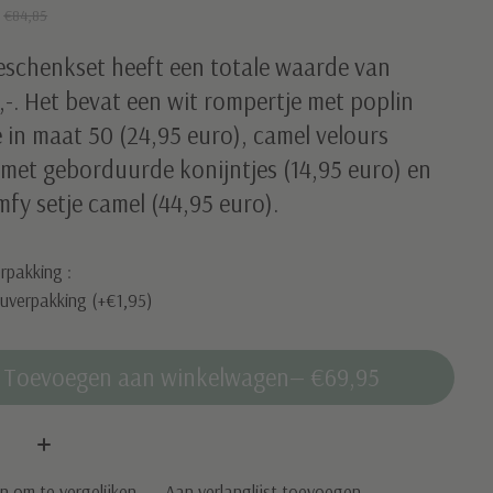
5
€84,85
eschenkset heeft een totale waarde van
-. Het bevat een wit rompertje met poplin
 in maat 50 (24,95 euro), camel velours
 met geborduurde konijntjes (14,95 euro) en
fy setje camel (44,95 euro).
rpakking :
uverpakking (+€1,95)
Toevoegen aan winkelwagen
— €69,95
:
 om te vergelijken
Aan verlanglijst toevoegen