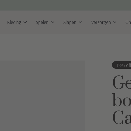
Kleding
Spelen
Slapen
Verzorgen
On
18% of
Ge
bo
C