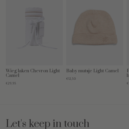
Wieg laken Chevron Light
Baby mutsje Light Camel
P
Camel
€12,50
€29,95
€
Let's keep in touch