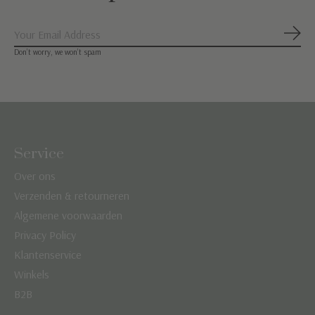
Abon
Don’t worry, we won’t spam
Service
Over ons
Verzenden & retourneren
Algemene voorwaarden
Privacy Policy
Klantenservice
Winkels
B2B