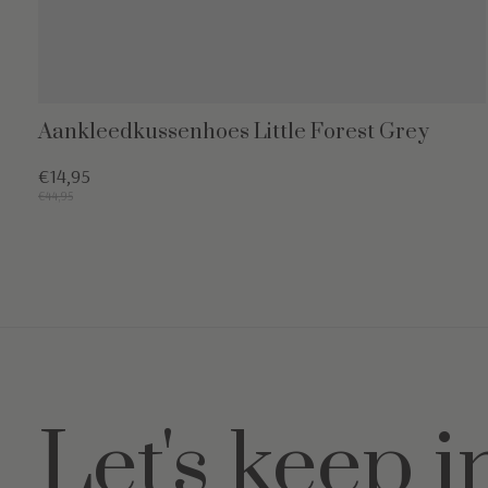
Aankleedkussenhoes Little Forest Grey
€14,95
€44,95
Let's keep i