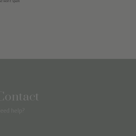
we won’t spam
Contact
eed help?