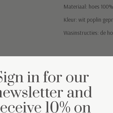
Materiaal: hoes 100%
Kleur: wit poplin gepr
Wasinstructies: de h
Sign in for our
mpleet
newsletter and
receive 10% on