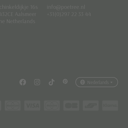
chinkeldijkje 16s
info@poetree.nl
432CE Aalsmeer
+31(0)297 22 33 44
he Netherlands
Nederlands
English
Français
Nederlands