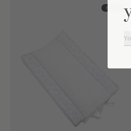
Carousel items
67% off