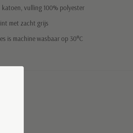
 katoen, vulling 100% polyester
int met zacht grijs
oes is machine wasbaar op 30°C