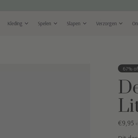
Kleding
Spelen
Slapen
Verzorgen
On
67% of
De
Li
€9,95
€