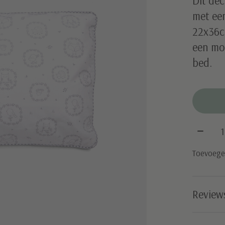
Dit de
met een
22x36cm
een mo
bed.
Aantal
Toevoegen
Review