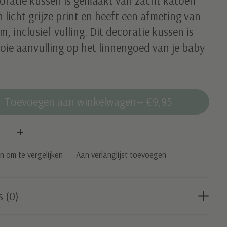
coratie kussen is gemaakt van zacht katoen
 licht grijze print en heeft een afmeting van
, inclusief vulling. Dit decoratie kussen is
oie aanvulling op het linnengoed van je baby
Toevoegen aan winkelwagen
— €9,95
:
 om te vergelijken
Aan verlanglijst toevoegen
s (0)