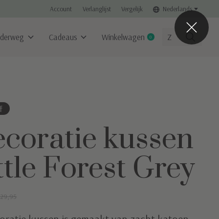
Account
Verlanglijst
Vergelijk
Nederlands
derweg
Cadeaus
Winkelwagen
0
items
f
coratie kussen
ttle Forest Grey
29,95