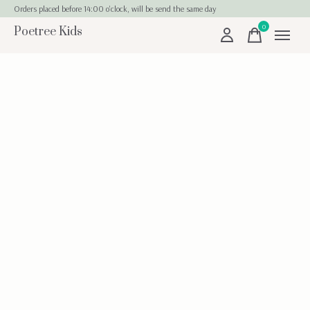
Orders placed before 14:00 o'clock, will be send the same day
0
Poetree Kids
items