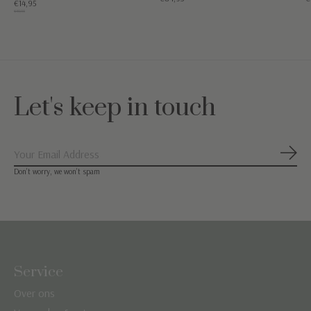
€14,95
€49,95
Let's keep in touch
Abon
Don’t worry, we won’t spam
Service
Over ons