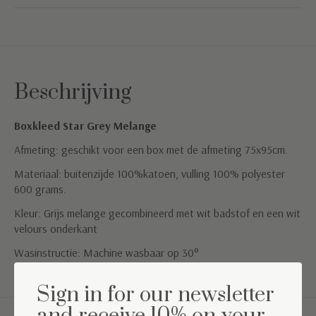
Beschrijving
Boxkleed Star Grey Melange
Afmeting: geschikt voor een box met de afmeting 75x95cm.
Materiaal: buitenzijde 100%katoen, vulling 100% polyester
600 grams.
Kleur: Grijs melange gecombineerd met wit badstof en een wit
velours onderkant
Wasinstructie: Machine wasbaar op 30°
Sign in for our newsletter