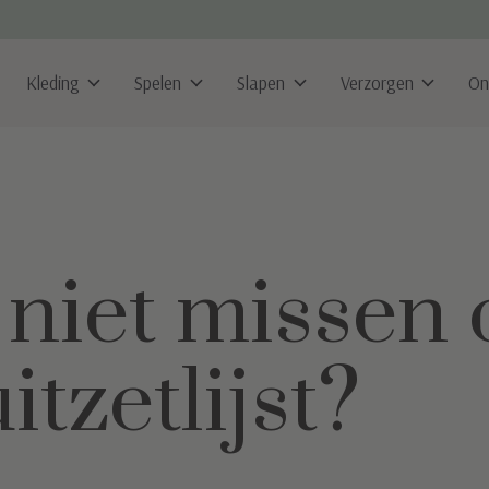
Kleding
Spelen
Slapen
Verzorgen
On
niet missen 
tzetlijst?