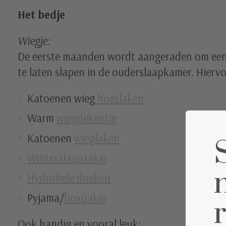
Het bedje
Wiegje:
De eerste maanden wordt aangeraden om een 
te laten slapen in de ouderslaapkamer. Hiervo
Katoenen wieg
hoeslaken
Warm
wiegdekentje
Katoenen
wieglaken
Winterslaapzakje
Hydrofiele doeken
Pyjama/
boxpakje
Ook handig en vooral leuk: