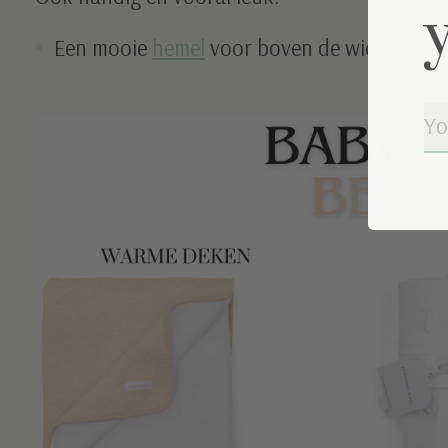
Een mooie
hemel
voor boven de wieg.