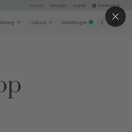
Account
Verlanglijst
Vergelijk
Nederlands
derweg
Cadeaus
Winkelwagen
0
items
op