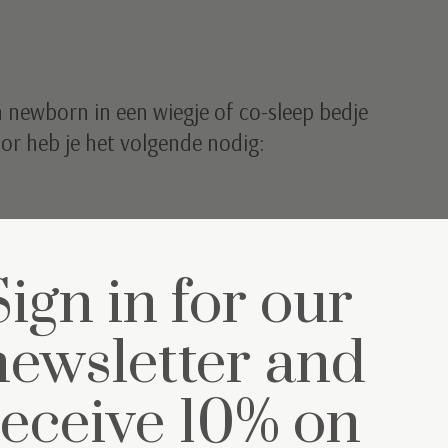
newborn in een wiegje of co-sleep bedje
or heb je het volgende nodig:
Sign in for our
newsletter and
receive 10% on