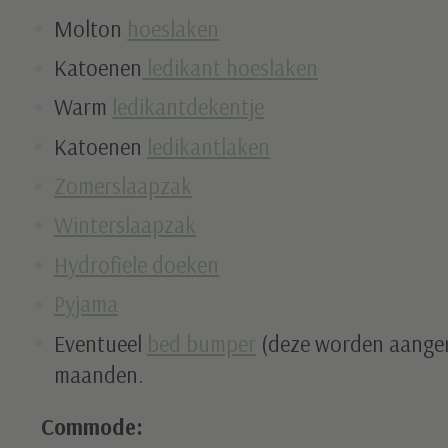
Molton
hoeslaken
Katoenen
ledikant hoeslaken
Warm
ledikantdekentje
Katoenen
ledikantlaken
Zomerslaapzak
Winterslaapzak
Hydrofiele doeken
Pyjama
Eventueel
bed bumper
(deze worden aanger
maanden.
Commode: