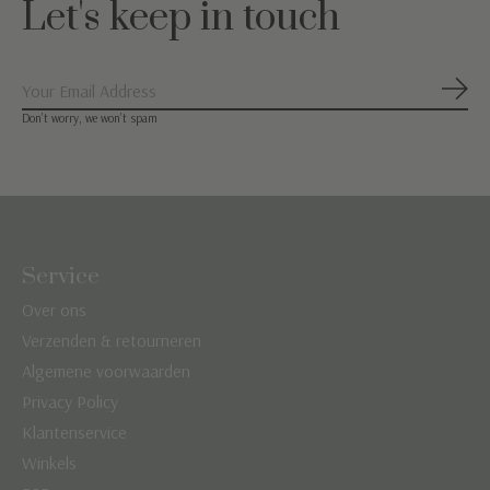
Let's keep in touch
Abon
Don’t worry, we won’t spam
Service
Over ons
Verzenden & retourneren
Algemene voorwaarden
Privacy Policy
Klantenservice
Winkels