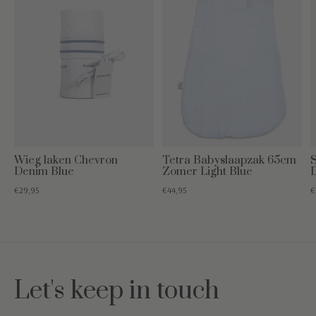
Wieg laken Chevron
Tetra Babyslaapzak 65cm
Denim Blue
Zomer Light Blue
€29,95
€44,95
€
Let's keep in touch