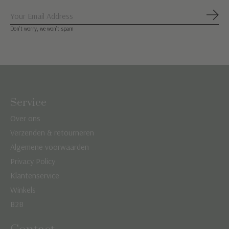
Abon
Don’t worry, we won’t spam
Service
Over ons
Verzenden & retourneren
Algemene voorwaarden
Privacy Policy
Klantenservice
Winkels
B2B