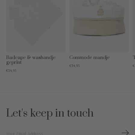
Badcape & washandje
Commode mandje
T
geprint
€34,95
€
€34,95
Let's keep in touch