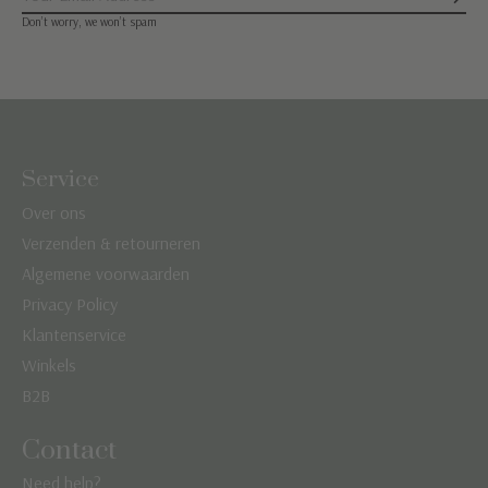
Abon
Don’t worry, we won’t spam
Service
Over ons
Verzenden & retourneren
Algemene voorwaarden
Privacy Policy
Klantenservice
Winkels
B2B
Contact
Need help?