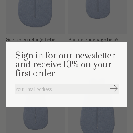
Sac de couchage bébé
Sac de couchage bébé
70cm Chevron Denim
70cm Chevron Denim
Blue
Blue
Sign in for our newsletter
€54,95
€79,95
and receive 10% on your
first order
S'abonne