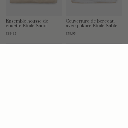
Ensemble housse de
Couverture de berceau
couette Étoile Sand
avec polaire Étoile Sable
€89,95
€79,95
Couverture de berceau
Tour de parc/lit Étoile