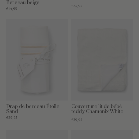
Berceau beige
€34,95
€44,95
Drap de berceau Étoile
Couverture lit de bébé
Sand
teddy Chamonix White
€29,95
€79,95