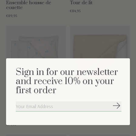
Ensemble housse de
Tour de lit
couette
€84,95
€89,95
Sign in for our newsletter
and receive 10% on your
first order
S'abonne
Ensemble housse de
Couverture de berceau
couette
€59,95
€74,95