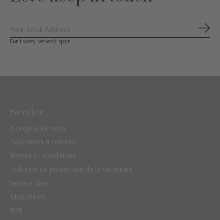
S'ab
Don’t worry, we won’t spam
Service
A propos de nous
Expédition & retours
Termes et conditions
Politique de protection de la vie privée
Service client
Magazines
B2B