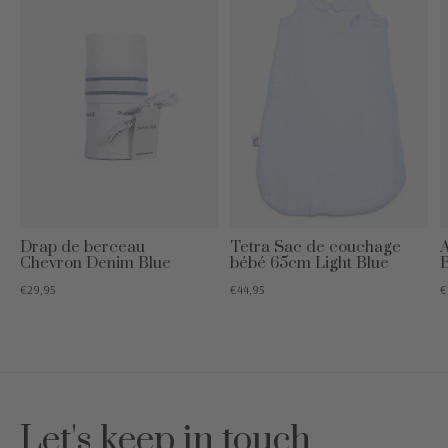
Drap de berceau
Tetra Sac de couchage
A
Chevron Denim Blue
bébé 65cm Light Blue
€29,95
€44,95
€
Let's keep in touch