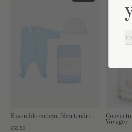
Ensemble-cadeau Bleu tendre
Couvertur
Voyager
€59,50