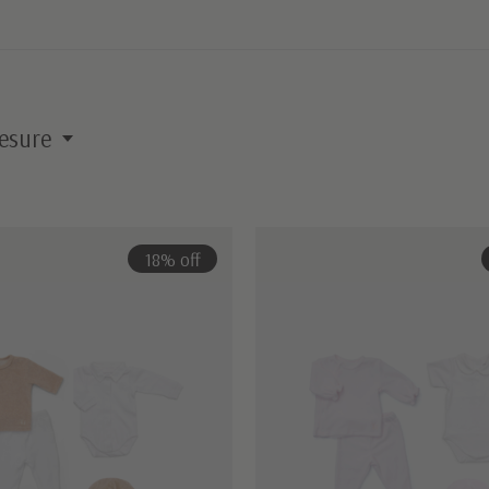
esure
18% off