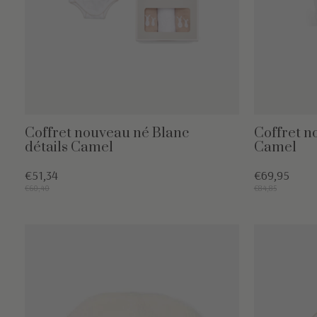
Coffret nouveau né Blanc
Coffret n
détails Camel
Camel
€51,34
€69,95
€60,40
€84,85