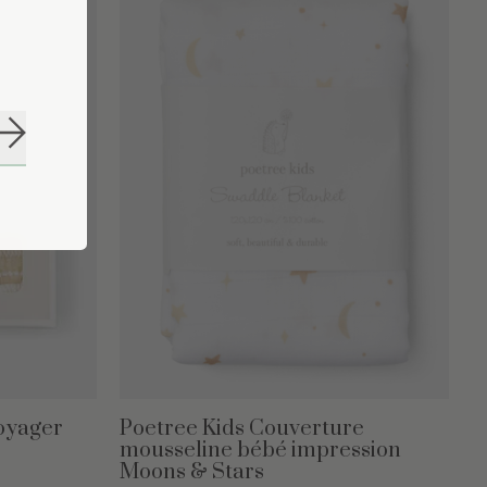
S'abonner
Voyager
Poetree Kids Couverture
mousseline bébé impression
Moons & Stars