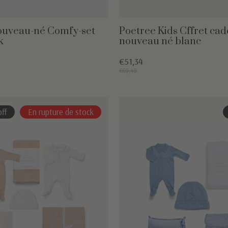
ouveau-né Comfy-set
Poetree Kids Cffret ca
k
nouveau né blanc
€51,34
€60,40
ff
En rupture de stock