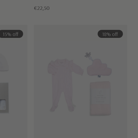
€22,50
15% off
18% off