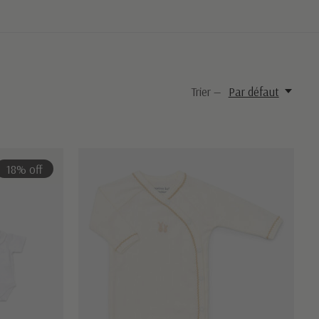
Trier —
Par défaut
18% off