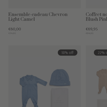
Ensemble-cadeau Chevron
Coffret n
Light Camel
Blush Pin
€60,00
€69,95
€74,85
€84,85
18% off
22% o