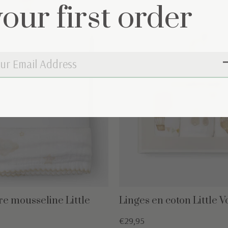
your first order
e mousseline Little
Linges en coton Little 
€29,95