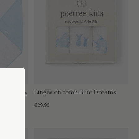
nte
Linges en coton Blue Dreams
€49,95
€29,95