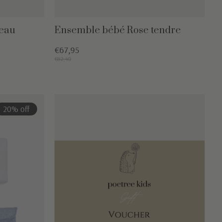
deau
Ensemble bébé Rose tendre
€67,95
€82,40
20% off