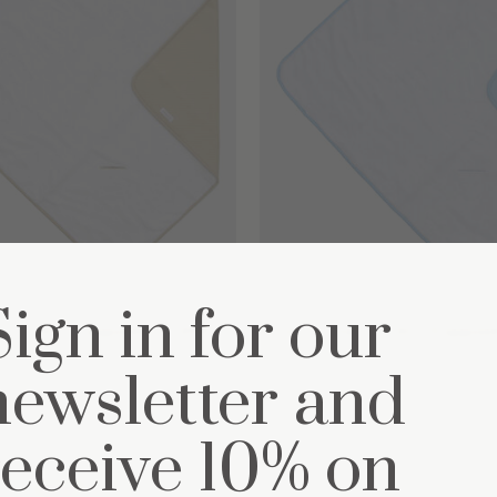
Sign in for our
e enveloppante Little
Couverture enveloppa
newsletter and
receive 10% on