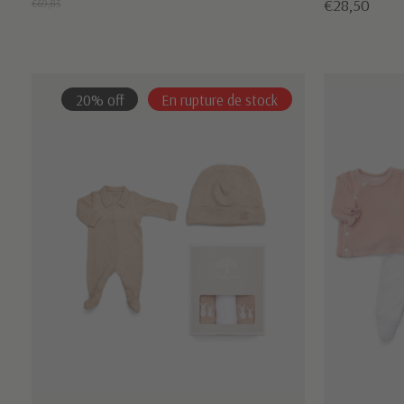
€28,50
€69,85
20% off
En rupture de stock