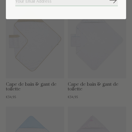
S'abonne
Cape de bain & gant de
Cape de bain & gant de
toilette
toilette
€34,95
€34,95