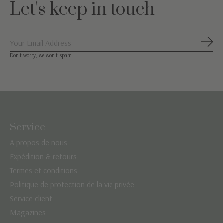
Let's keep in touch
S'ab
Don’t worry, we won’t spam
Service
A propos de nous
Expédition & retours
Termes et conditions
Politique de protection de la vie privée
Service client
Magazines