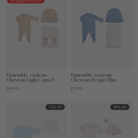
En rupture de stock
Ensemble-cadeau
Ensemble-cadeau
Chevron Light Camel
Chevron Denim Blue
€60,00
€55,00
€74,85
€67,40
15% off
18% off