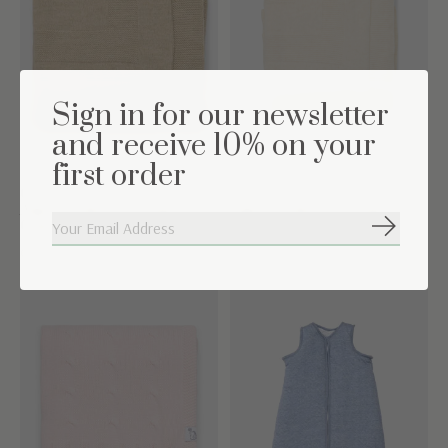
Sign in for our newsletter
and receive 10% on your
first order
Couverture Berceau
Couverture Berceau
Aspen Laine mélangée
Aspen Laine mélangée
Camel
Blanc
S'abonne
€74,95
€74,95