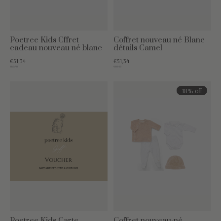
Poetree Kids Cffret
Coffret nouveau né Blanc
cadeau nouveau né blanc
détails Camel
€51,34
€51,34
€60,40
€60,40
18% off
Poetree Kids Carte
Coffret nouveau-né