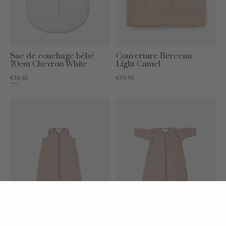
Sac de couchage bébé
Couverture Berceau
70cm Chevron White
Light Camel
€38,45
€59,95
€54,95