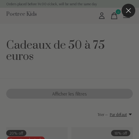
Orders placed before 14:00 o'clock, will be send the same day
0
Poetree Kids
items
Cadeaux de 50 à 75
euros
Afficher les filtres
Trier —
Par défaut
20% off
18% off