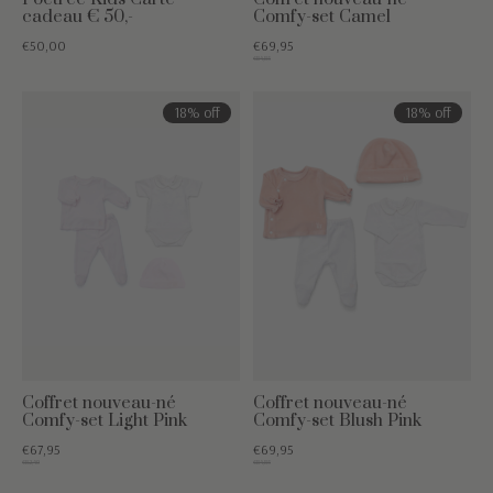
cadeau € 50,-
Comfy-set Camel
€50,00
€69,95
€84,85
18% off
18% off
Coffret nouveau-né
Coffret nouveau-né
Comfy-set Light Pink
Comfy-set Blush Pink
€67,95
€69,95
€82,40
€84,85