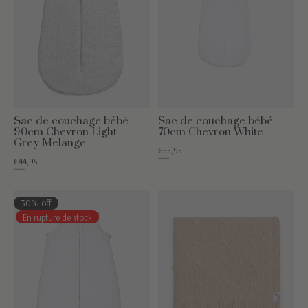
Sac de couchage bébé
Sac de couchage bébé
90cm Chevron Light
70cm Chevron White
Grey Melange
€55,95
€79,95
€44,95
€69,95
30% off
En rupture de stock