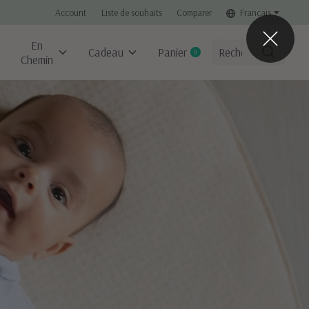
Account
Liste de souhaits
Comparer
Français
En
Cadeau
Panier
0
items
Chemin