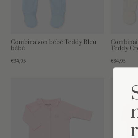
Combinaison bébé Teddy Bleu
Combinai
bébé
Teddy C
€34,95
€34,95