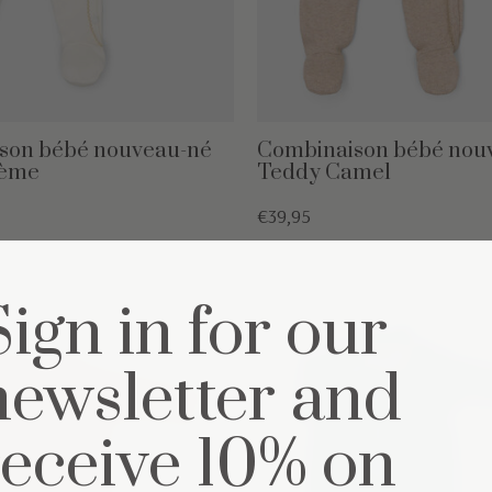
son bébé nouveau-né
Combinaison bébé nou
rème
Teddy Camel
€39,95
Sign in for our
newsletter and
receive 10% on