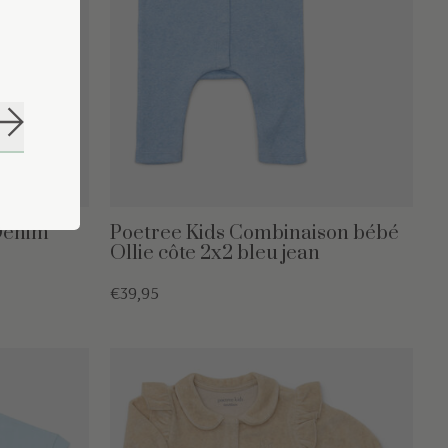
S'abonner
 Denim
Poetree Kids Combinaison bébé
Ollie côte 2x2 bleu jean
€39,95