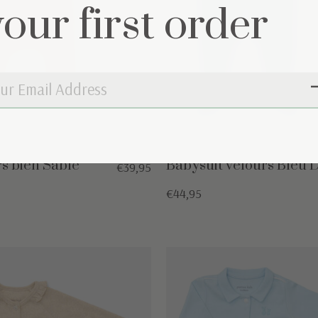
your first order
rs bien Sable
Babysuit velours Bleu
€39,95
€44,95