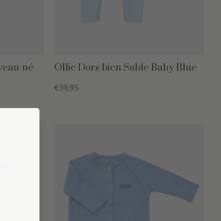
veau-né
Ollie Dors bien Sable Baby Blue
€39,95