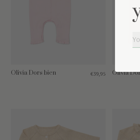
Olivia Dors bien
Olivia Do
€39,95