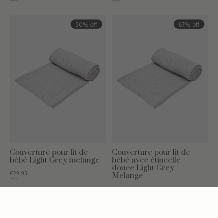
€59,95
€79,95
50% off
67% off
Couverture pour lit de
Couverture pour lit de
bébé Light Grey melange
bébé avec étincelle
douce Light Grey
€29,95
Melange
€59,95
€20,00
€59,95