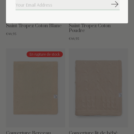
S'abonne
Couverture Berceau
Couverture Berceau
Saint Tropez Coton Blanc
Saint Tropez Coton
Poudre
€44,95
€44,95
En rupture de stock
Couverture Berceau
Couverture lit de bébé