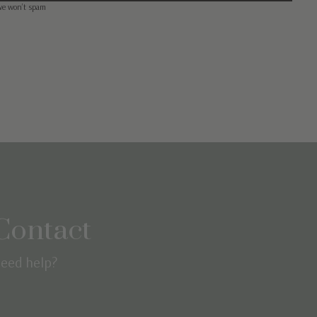
we won’t spam
Contact
eed help?