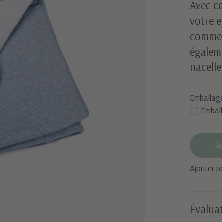
Avec ce
votre e
comme 
égaleme
nacelle
Emballag
Embal
A
Ajouter p
Évaluat