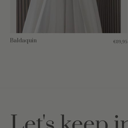
Baldaquin
€89,95
Let's keep i