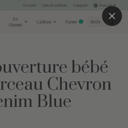
Account
Liste de souhaits
Comparer
Français
En
Cadeau
Panier
0
items
Chemin
uverture bébé
rceau Chevron
nim Blue