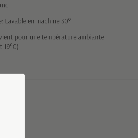
anc
e: Lavable en machine 30°
nvient pour une température ambiante
t 19°C)