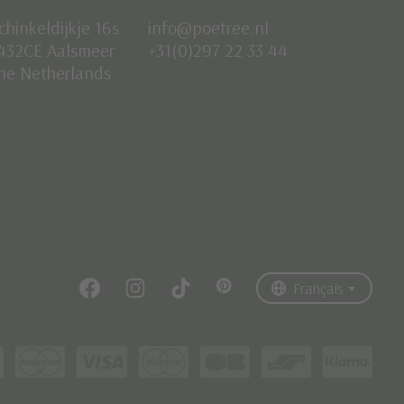
chinkeldijkje 16s
info@poetree.nl
432CE Aalsmeer
+31(0)297 22 33 44
he Netherlands
Nederlands
English
Français
Français