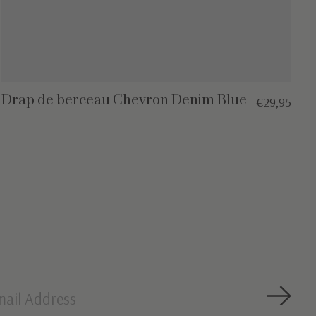
Drap de berceau Chevron Denim Blue
€29,95
S'abo