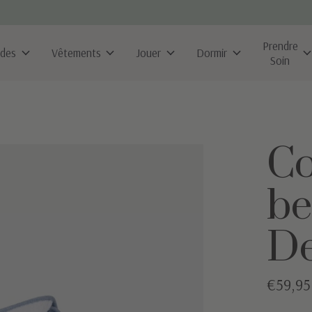
Prendre
ldes
Vêtements
Jouer
Dormir
Soin
Co
be
De
€59,95