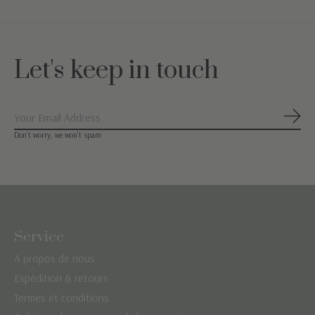
Let's keep in touch
S'ab
Don’t worry, we won’t spam
Service
A propos de nous
Expédition & retours
Termes et conditions