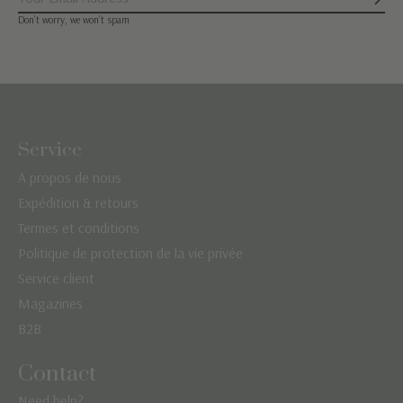
S'ab
Don’t worry, we won’t spam
Service
A propos de nous
Expédition & retours
Termes et conditions
Politique de protection de la vie privée
Service client
Magazines
B2B
Contact
Need help?