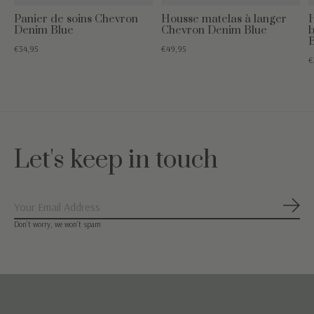
Panier de soins Chevron
Housse matelas à langer
H
Denim Blue
Chevron Denim Blue
€34,95
€49,95
€
Let's keep in touch
S'ab
Don’t worry, we won’t spam