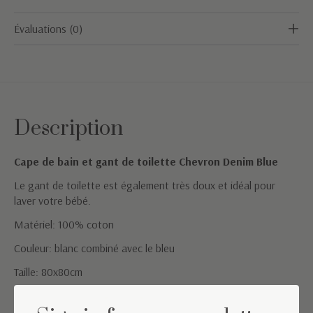
Évaluations (0)
Description
Cape de bain et gant de toilette Chevron Denim Blue
Le gant de toilette est également très doux et idéal pour
laver votre bébé.
Matériel: 100% coton
Couleur: blanc combiné avec le bleu
Taille: 80x80cm
Instructions de lavage: lavage en machine 40°