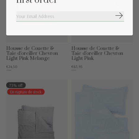
first order
S'abonne
Housse de Couette &
Housse de Couette &
Taie d'oreiller Chevron
Taie d'oreiller Chevron
Light Pink Melange
Light Pink
€24,50
€63,95
€55,00
€79,95
73% off
En rupture de stock