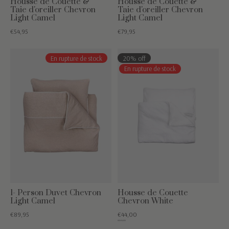
Housse de Couette &
Housse de Couette &
Taie d'oreiller Chevron
Taie d'oreiller Chevron
Light Camel
Light Camel
€54,95
€79,95
En rupture de stock
20% off
En rupture de stock
1- Person Duvet Chevron
Housse de Couette
Light Camel
Chevron White
€89,95
€44,00
€54,95