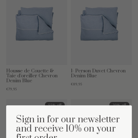
Housse de Couette &
1- Person Duvet Chevron
Taie d'oreiller Chevron
Denim Blue
Denim Blue
€89,95
€79,95
55% off
20% off
Sign in for our newsletter
and receive 10% on your