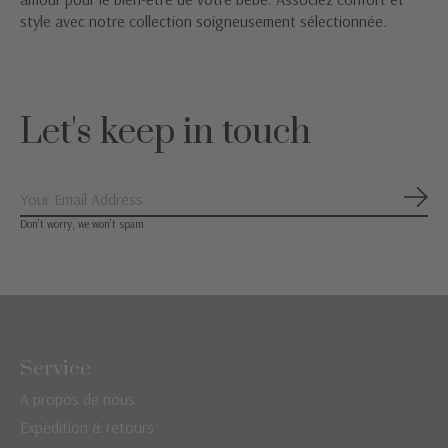
style avec notre collection soigneusement sélectionnée.
Let's keep in touch
S'ab
Don’t worry, we won’t spam
Service
A propos de nous
Expédition & retours