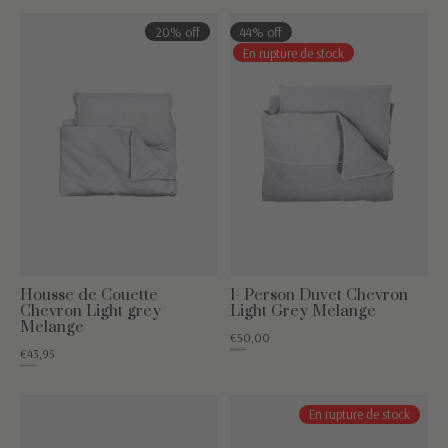
20% off
44% off
En rupture de stock
Housse de Couette
1- Person Duvet Chevron
Chevron Light grey
Light Grey Melange
Melange
€50,00
€89,95
€43,95
€54,95
En rupture de stock