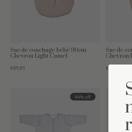
Sac de couchage bébé 90cm
Sac de c
Chevron Light Camel
Chevron 
€89,95
€54,95
44% off