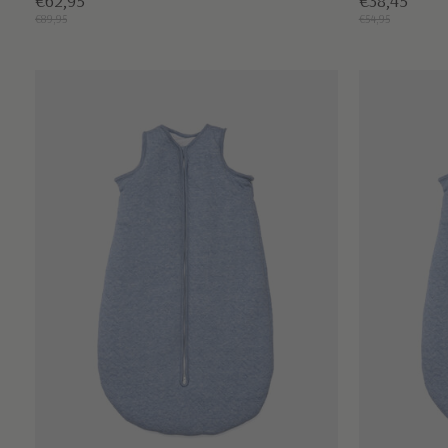
€62,95
€38,45
€89,95
€54,95