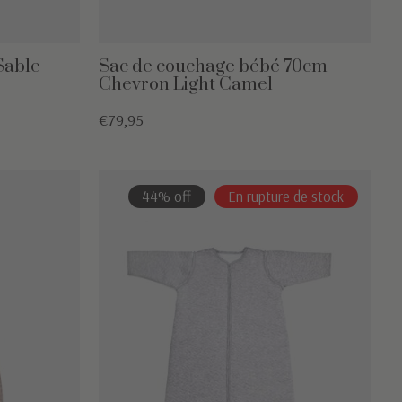
Sable
Sac de couchage bébé 70cm
Chevron Light Camel
€79,95
44% off
En rupture de stock