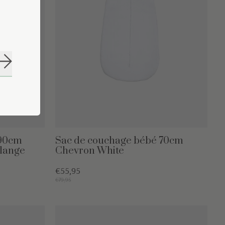
S'abonner
 90cm
Sac de couchage bébé 70cm
lange
Chevron White
€55,95
€79,95