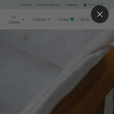
Account
Liste de souhaits
Comparer
Français
En
Cadeau
Panier
0
items
Chemin