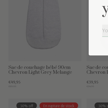
Sac de couchage bébé 90cm
Sac de c
Chevron Light Grey Melange
Chevron 
€49,95
€39,95
€89,95
€54,95
30% off
En rupture de stock
30% o