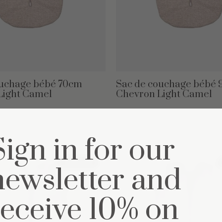
ouchage bébé 70cm
Sac de couchage bébé
Light Camel
Chevron Light Camel
€69,95
Sign in for our
27% off
newsletter and
receive 10% on