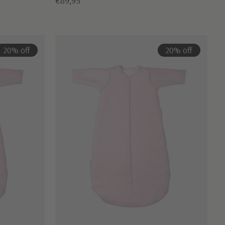
€89,95
20% off
20% off