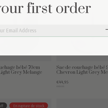
your first order
ouchage bébé 70cm
Sac de couchage bébé
Light Grey Melange
Chevron Light Grey Me
€44,95
€69,95
ff
En rupture de stock