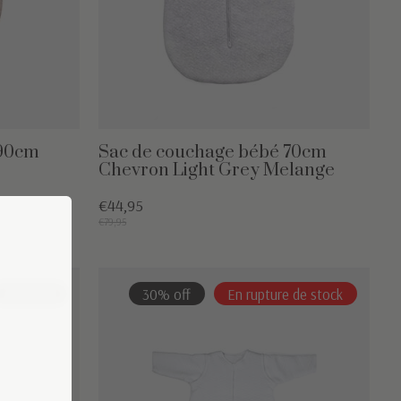
 90cm
Sac de couchage bébé 70cm
Chevron Light Grey Melange
€44,95
€79,95
36% off
30% off
En rupture de stock