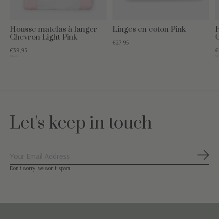
Housse matelas à langer
Linges en coton Pink
H
Chevron Light Pink
C
€27,95
€39,95
€
€49,95
€24
Let's keep in touch
S'ab
Don’t worry, we won’t spam