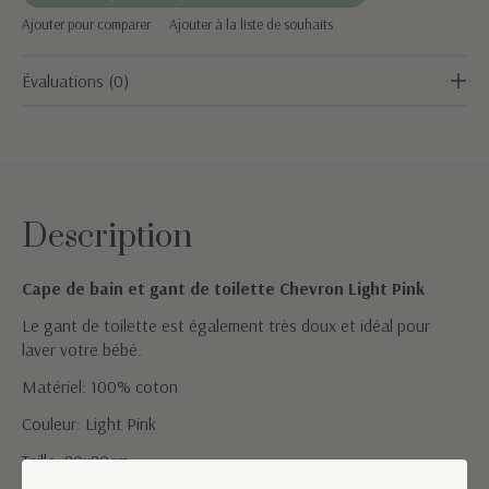
Ajouter pour comparer
Ajouter à la liste de souhaits
Évaluations (0)
Description
Cape de bain et gant de toilette Chevron Light Pink
Le gant de toilette est également très doux et idéal pour
laver votre bébé.
Matériel: 100% coton
Couleur: Light Pink
Taille: 80x80cm