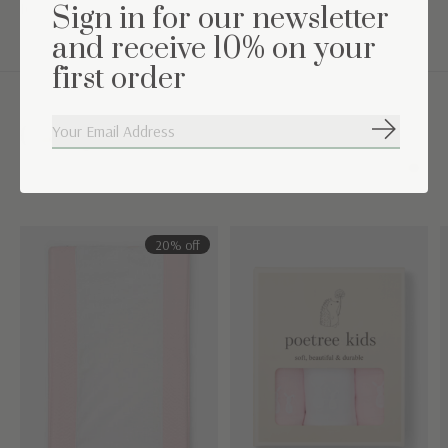
Instructions de lavage: lavage en machine 40°
Sign in for our newsletter
and receive 10% on your
first order
Complétez l'ensemble
S'abonne
Carousel items
20% off