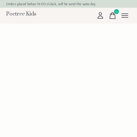
Orders placed before 14:00 o'clock, will be send the same day
0
Poetree Kids
items