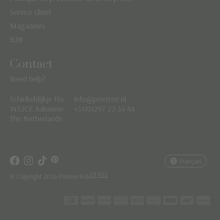
Service client
Magazines
B2B
Contact
Need help?
Schinkeldijkje 16s
info@poetree.nl
Nederlands
1432CE Aalsmeer
+31(0)297 22 33 44
The Netherlands
English
Français
Français
Fil RSS
© Copyright 2026 Poetree Kids