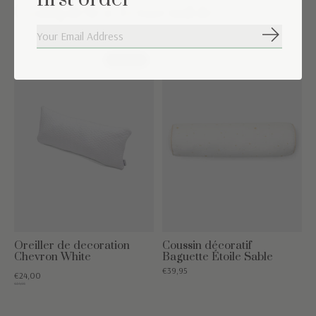
Complétez l'ensemble
S'abonne
Carousel items
31% off
Oreiller de decoration
Coussin décoratif
Chevron White
Baguette Étoile Sable
€39,95
€24,00
€34,95