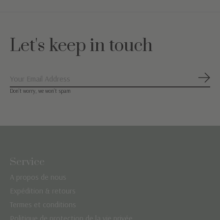
Let's keep in touch
S'ab
Don’t worry, we won’t spam
Service
A propos de nous
Expédition & retours
Termes et conditions
Politique de protection de la vie privée