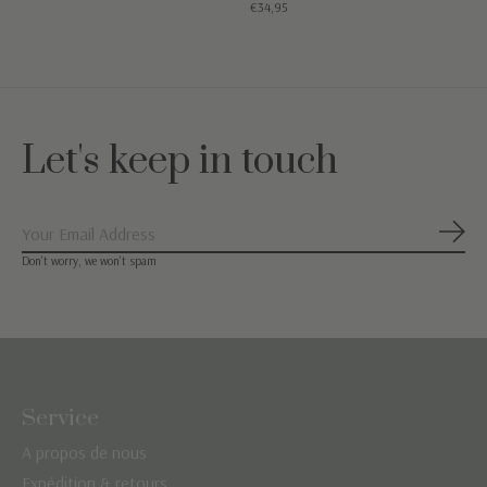
€34,95
Let's keep in touch
S'ab
Don’t worry, we won’t spam
Service
A propos de nous
Expédition & retours