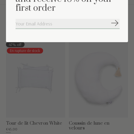
first order
Complétez l'ensemble
S'abonne
Carousel items
47% off
En rupture de stock
Tour de lit Chevron White
Coussin de lune en
velours
€45,00
€84,95