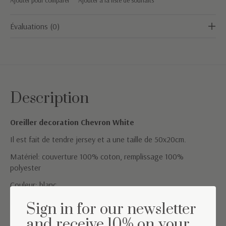
Évaluations (0)
Description
Oreiller decoration Chevron White
Il est fait de tendre jersey et a une taille de 50x20cm.
Matériel: couverture 100% coton, remplissage 100%
polyester
Couleur: blanc
Instructions de lavage: lavable 30°
Sign in for our newsletter
and receive 10% on your