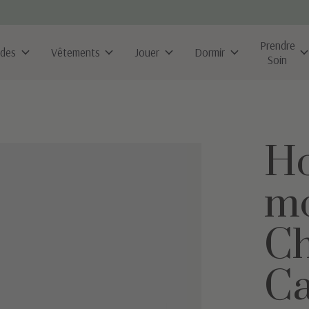
Prendre
ldes
Vêtements
Jouer
Dormir
Soin
Ho
mo
Ch
C