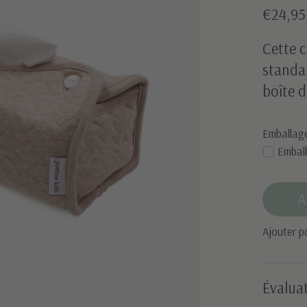
€24,95
Cette c
standar
boîte d
Emballag
Embal
A
Ajouter p
Évaluat