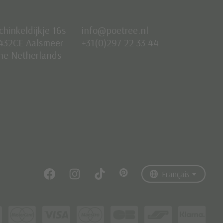
chinkeldijkje 16s
info@poetree.nl
432CE Aalsmeer
+31(0)297 22 33 44
he Netherlands
Nederlands
English
Français
Français