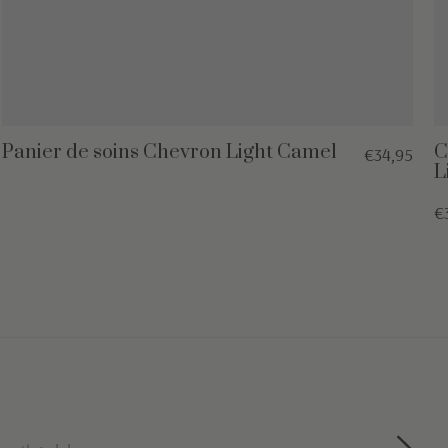
Panier de soins Chevron Light Camel
C
€34,95
L
€