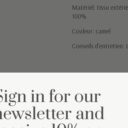
Matériel: tissu extéri
100%
Couleur: camel
Conseils d'entretien:
Sign in for our
semble
newsletter and