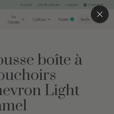
Account
Liste de souhaits
Comparer
Français
En
Cadeau
Panier
0
items
Chemin
usse boîte à
uchoirs
evron Light
amel