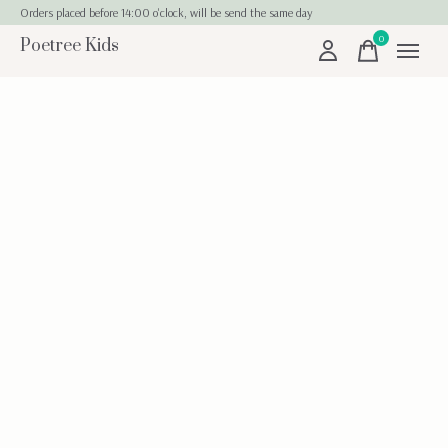
Orders placed before 14:00 o'clock, will be send the same day
0
Poetree Kids
items